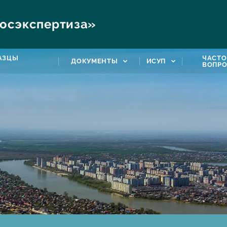
осэкспертиза»
РАЗЦЫ
ЧАСТО
ДОКУМЕНТЫ
ИСУП
ВОПР