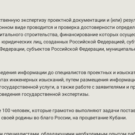
ственную экспертизу проектной документации и (или) рез
ронном виде проводится и проверка достоверности опреде
питального строительства, финансирование которых осуще
 юридических лиц, созданных Российской Федерацией, с
 Федерации, субъектов Российской Федерации, муниципаль
едения информации до специалистов проектных и изыска
атах инженерных изысканий, путем размещения информации
осударственной услуги, а также работе с заявителями и 
оведения государственной экспертизы.
 100 человек, которые грамотно выполняют задачи постав
своей родины во благо России, на процветание Кубани.
 специалистами, обладающими необходимым опытом рабо