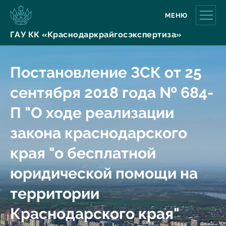
МЕНЮ
ГАУ КК «Краснодаркрайгосэкспертиза»
Постановление ЗСК от 25
сентября 2018 года № 684-
П "О ходе реализации
закона краснодарского
края "о бесплатной
юридической помощи на
территории
Краснодарского края"