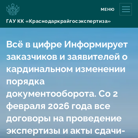
МЕНЮ
ГАУ КК «Краснодаркрайгосэкспертиза»
Всё в цифре Информирует
заказчиков и заявителей о
кардинальном изменении
порядка
документооборота. Со 2
февраля 2026 года все
договоры на проведение
экспертизы и акты сдачи-